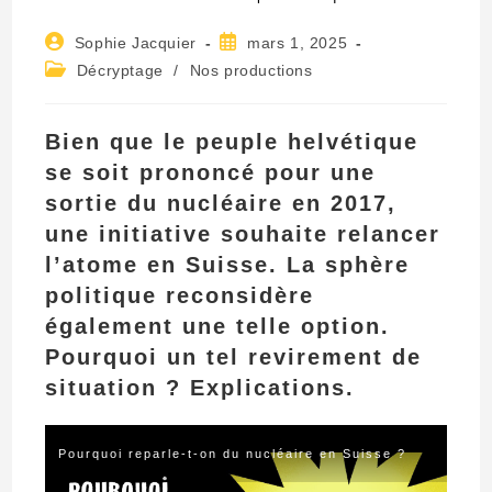
Auteur/autrice
Publication
Sophie Jacquier
mars 1, 2025
de
publiée :
Post
Décryptage
/
Nos productions
la
category:
publication :
Bien que le peuple helvétique
se soit prononcé pour une
sortie du nucléaire en 2017,
une initiative souhaite relancer
l’atome en Suisse. La sphère
politique reconsidère
également une telle option.
Pourquoi un tel revirement de
situation ? Explications.
Pourquoi reparle-t-on du nucléaire en Suisse ?