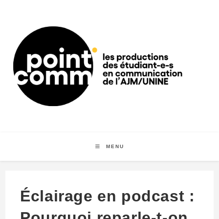
Skip
to
content
MENU
Éclairage en podcast :
Pourquoi reparle-t-on