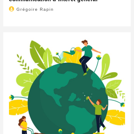
Auteur/autrice
Grégoire Rapin
de
la
publication :