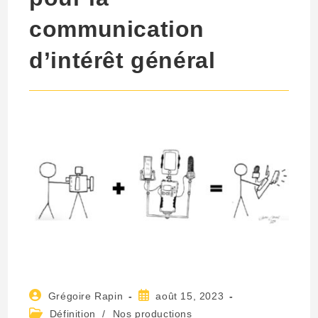
communication
d’intérêt général
Auteur/autrice
Publication
Grégoire Rapin
août 15, 2023
de
publiée :
Post
Définition
/
Nos productions