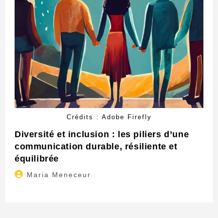
Crédits : Adobe Firefly
Diversité et inclusion : les piliers d’une
communication durable, résiliente et
équilibrée
Auteur/autrice
Maria Meneceur
de
la
publication :