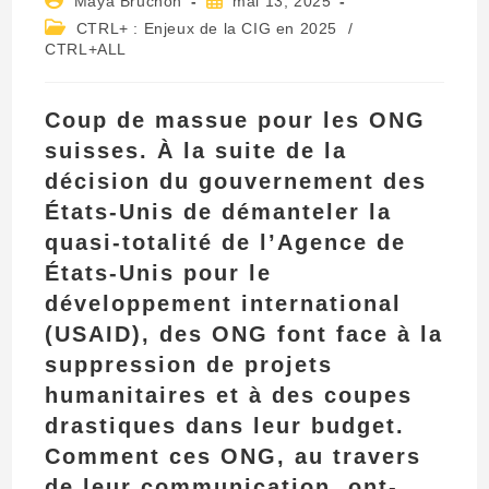
Maya Bruchon
mai 13, 2025
de
publiée :
Post
CTRL+ : Enjeux de la CIG en 2025
/
la
category:
CTRL+ALL
publication :
Coup de massue pour les ONG
suisses. À la suite de la
décision du gouvernement des
États-Unis de démanteler la
quasi-totalité de l’Agence de
États-Unis pour le
développement international
(USAID), des ONG font face à la
suppression de projets
humanitaires et à des coupes
drastiques dans leur budget.
Comment ces ONG, au travers
de leur communication, ont-