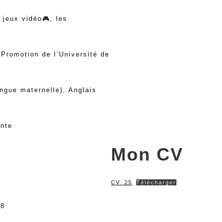
 jeux vidéo🎮, les
Promotion de l’Université de
angue maternelle), Anglais
ante
Mon CV
CV_25
Télécharger
98