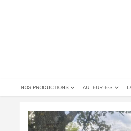
Skip
to
content
NOS PRODUCTIONS
AUTEUR·E·S
L