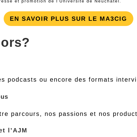
resse et promotion de l’Université de Neuchâtel.
EN SAVOIR PLUS SUR LE MA3CIG
lors?
es podcasts ou encore des formats intervi
ous
tre parcours, nos passions et nos product
et l’AJM