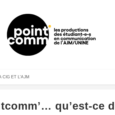
A CIG ET L’AJM
ntcomm’… qu’est-ce 