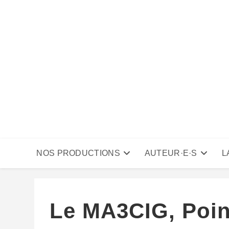
Skip
to
content
NOS PRODUCTIONS
AUTEUR·E·S
L
Le MA3CIG, Poi