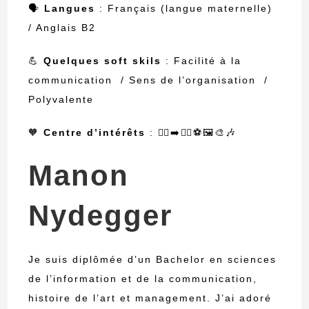
🗣
Langues
: Français (langue maternelle)
/ Anglais B2
💪
Quelques soft skils
: Facilité à la
communication / Sens de l’organisation /
Polyvalente
🧡
Centre d’intérêts
: 🏃‍♀️‍➡️🚴‍♀️⚽🖼️🎨🎶
Manon
Nydegger
Je suis diplômée d’un Bachelor en sciences
de l’information et de la communication,
histoire de l’art et management. J’ai adoré