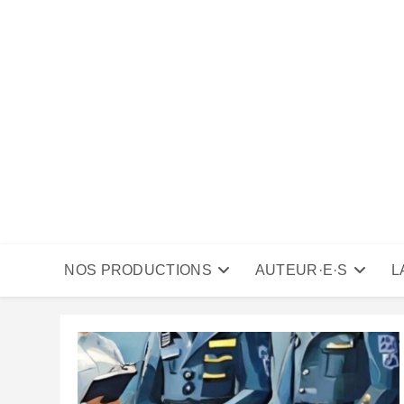
Skip
to
content
NOS PRODUCTIONS
AUTEUR·E·S
L