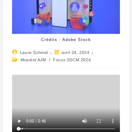
Crédits : Adobe Stock
Auteur/autrice
Publication
Laure Schmid
avril 24, 2024
de
publiée :
Post
#backst'AJM
/
Focus SSCM 2024
la
category:
publication :