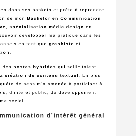
en dans ses baskets et prête à reprendre
tion de mon
Bachelor en Communication
ève
,
spécialisation média design
en
 pouvoir développer ma pratique dans les
utionnels en tant que
graphiste
et
tion
.
ar des
postes hybrides
qui sollicitaient
a création de contenu textuel
. En plus
a quête de sens m’a amenée à participer à
els, d’intérêt public, de développement
sme social.
ommunication d’intérêt général