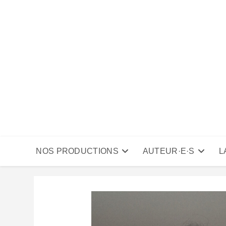
Skip
to
content
NOS PRODUCTIONS
AUTEUR·E·S
L