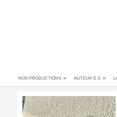
Skip
to
content
NOS PRODUCTIONS
AUTEUR·E·S
L