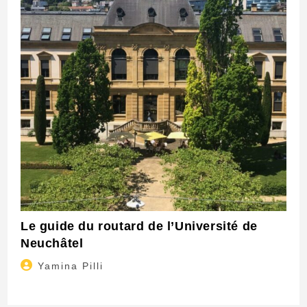
Le guide du routard de l’Université de
Neuchâtel
Auteur/autrice
Yamina Pilli
de
la