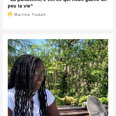
peu la vie”
Auteur/autrice
Martina Tisdall
de
la
publication :