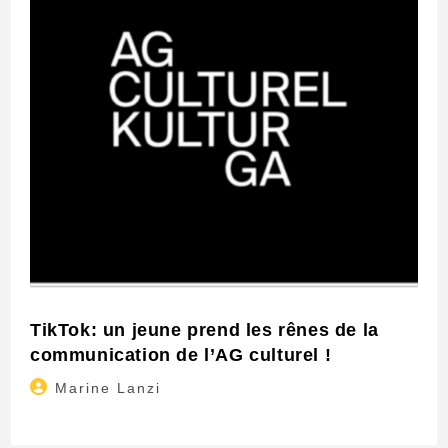
TikTok: un jeune prend les rênes de la
communication de l’AG culturel !
Auteur/autrice
Marine Lanzi
de
la