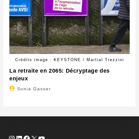
Crédits image : KEYSTONE / Martial Trezzini
La retraite en 2065: Décryptage des
enjeux
Auteur/autrice
Sonia Gasser
de
la
publication :
Instagram
LinkedIn
Facebook
X
YouTube