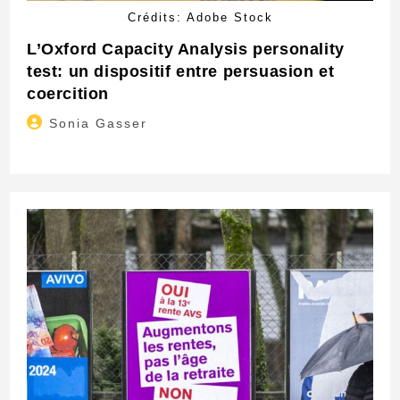
Crédits: Adobe Stock
L’Oxford Capacity Analysis personality
test: un dispositif entre persuasion et
coercition
Auteur/autrice
Sonia Gasser
de
la
publication :