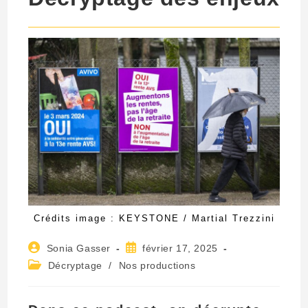
Crédits image : KEYSTONE / Martial Trezzini
Auteur/autrice
Publication
Sonia Gasser
février 17, 2025
de
publiée :
Post
Décryptage
/
Nos productions
la
category:
publication :