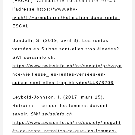
(ESCAL). Consulté le 10 décembre 2024 à
l’adresse
https://www.ahv-
iv.ch/fr/Formulaires/Estimation-dune-rente-
ESCAL
Bondolfi, S. (2019, avril 8). Les rentes
versées en Suisse sont-elles trop élevées?
SWI swissinfo.ch.
https://www.swissinfo.ch/fre/society/prévoya
nce-vieillesse_les-rentes-versées-en-
suisse-sont-elles-trop-élevées/44876206
Leybold-Johnson, I. (2017, mars 15).
Retraites – ce que les femmes doivent
savoir.
SWI swissinfo.ch
.
https://www.swissinfo.ch/fre/society/inégalit
és-de-rente_retraites-ce-que-les-femmes-