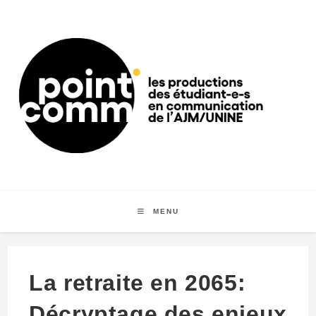
Skip
to
content
MENU
La retraite en 2065:
Décryptage des enjeux