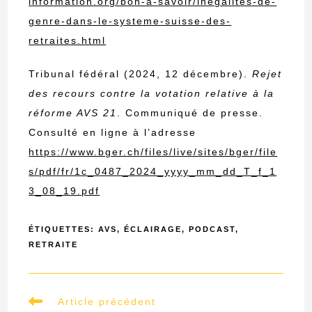
information.org/bon-a-savoir/inegalites-de-
genre-dans-le-systeme-suisse-des-
retraites.html
Tribunal fédéral (2024, 12 décembre).
Rejet
des recours contre la votation relative à la
réforme AVS 21
. Communiqué de presse.
Consulté en ligne à l’adresse
https://www.bger.ch/files/live/sites/bger/file
s/pdf/fr/1c_0487_2024_yyyy_mm_dd_T_f_1
3_08_19.pdf
ÉTIQUETTES
:
AVS
,
ÉCLAIRAGE
,
PODCAST
,
RETRAITE
Read
Article précédent