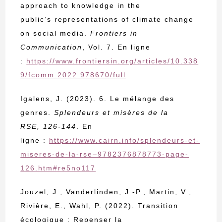
approach to knowledge in the
public’s representations of climate change
on social media.
Frontiers in
Communication
, Vol. 7. En ligne
:
https://www.frontiersin.org/articles/10.338
9/fcomm.2022.978670/full
Igalens, J. (2023). 6. Le mélange des
genres.
Splendeurs et misères de la
RSE
,
126-144
. En
ligne :
https://www.cairn.info/splendeurs-et-
miseres-de-la-rse–9782376878773-page-
126.htm#re5no117
Jouzel, J., Vanderlinden, J.-P., Martin, V.,
Rivière, E., Wahl, P. (2022). Transition
écologique : Repenser la