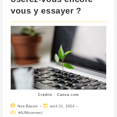
vous y essayer ?
Crédits : Canva.com
Auteur/autrice
Publication
Noa Bassin
avril 21, 2024
de
publiée :
Post
#AJMconnect
la
category: