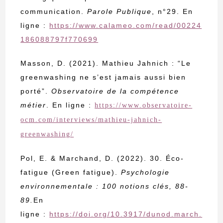
communication.
Parole Publique
, n°29. En
ligne :
https://www.calameo.com/read/00224
186088797f770699
Masson, D. (2021). Mathieu Jahnich : “Le
greenwashing ne s’est jamais aussi bien
porté”.
Observatoire de la compétence
métier
. En ligne :
https://www.observatoire-
ocm.com/interviews/mathieu-jahnich-
greenwashing/
Pol, E. & Marchand, D. (2022). 30. Éco-
fatigue (Green fatigue).
Psychologie
environnementale : 100 notions clés
,
88-
89.
En
ligne :
https://doi.org/10.3917/dunod.march.