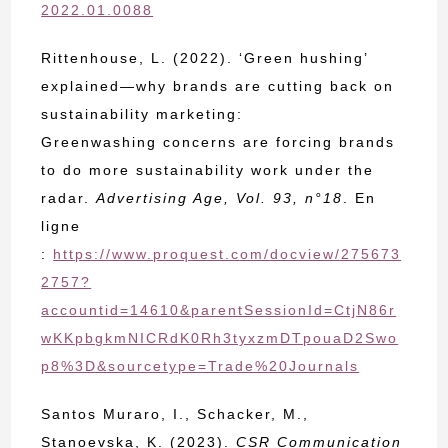
2022.01.0088
Rittenhouse, L. (2022). ‘Green hushing’
explained—why brands are cutting back on
sustainability marketing:
Greenwashing concerns are forcing brands
to do more sustainability work under the
radar.
Advertising Age, Vol. 93, n°18
. En
ligne
:
https://www.proquest.com/docview/275673
2757?
accountid=14610&parentSessionId=CtjN86r
wKKpbgkmNICRdK0Rh3tyxzmDTpouaD2Swo
p8%3D&sourcetype=Trade%20Journals
Santos Muraro, I., Schacker, M.,
Stanoevska, K. (2023).
CSR Communication