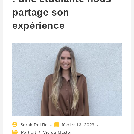
partage son
expérience
Auteur/autrice
Publication
Sarah Del Re
février 13, 2023
de
publiée :
Post
Portrait
/
Vie du Master