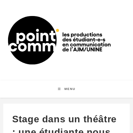
Skip
to
content
MENU
Stage dans un théâtre
: une étudiante nous