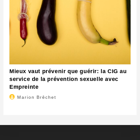
Mieux vaut prévenir que guérir: la CIG au
service de la prévention sexuelle avec
Empreinte
Auteur/autrice
Marion Brêchet
de
la
publication :