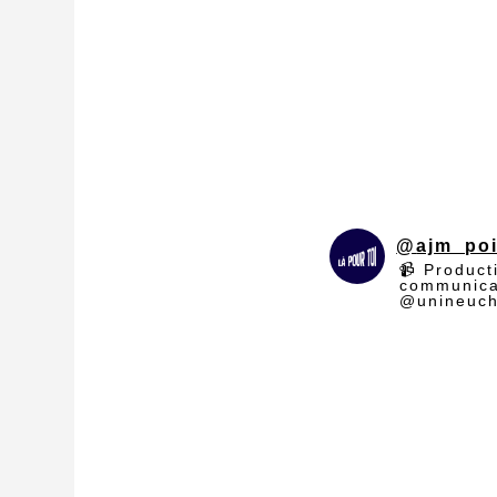
pleinement conscience. Cet article pro
limiter les risques et favoriser une alim
Lire l’article
Une recette familiale équilibrée et
@
ajm_po
Lire l’article
📹 Product
communica
@unineuc