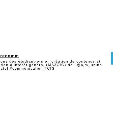
pose des repères simples et des bonnes habitudes à ad
entation plus saine au quotidien.
 accessible
intcomm
ions des étudiant-e-s en création de contenus et
tion d'intérêt général (MA3CIG) de l'@ajm_unine
hatel
#communication
#CIG