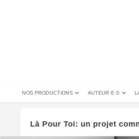
Skip
to
content
NOS PRODUCTIONS
AUTEUR·E·S
L
Là Pour Toi: un projet co